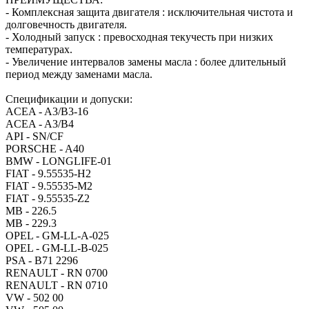
- Комплексная защита двигателя : исключительная чистота и
долговечность двигателя.
- Холодный запуск : превосходная текучесть при низких
температурах.
- Увеличение интервалов замены масла : более длительный
период между заменами масла.
Спецификации и допуски:
ACEA - A3/B3-16
ACEA - A3/B4
API - SN/CF
PORSCHE - A40
BMW - LONGLIFE-01
FIAT - 9.55535-H2
FIAT - 9.55535-M2
FIAT - 9.55535-Z2
MB - 226.5
MB - 229.3
OPEL - GM-LL-A-025
OPEL - GM-LL-B-025
PSA - B71 2296
RENAULT - RN 0700
RENAULT - RN 0710
VW - 502 00