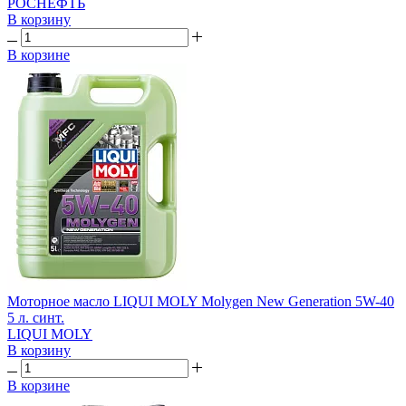
РОСНЕФТЬ
В корзину
В корзине
Моторное масло LIQUI MOLY Molygen New Generation 5W-40
5 л. синт.
LIQUI MOLY
В корзину
В корзине