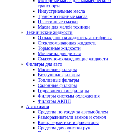
Моторные масла для коммерческого
транспорта
Индустриальные масла
Трансмиссионные масла
Пластичные смазки
Масла для малой техники
Технические жидкости
Охлаждающая жидкость, антифризы
Стеклоомывающая жидкость
Тормозные жидкости
Мочевина для дизеля
Смазочно-охлаждающие жидкости
Фильтры для авто
Масляные фильтры
Воздушные фильтры
Топливные фильтры
Салонные фильтры
Гидравлические фильтры
Фильтры системы охлаждения
Фильтры АКПП
Автохимия
Средства по уходу за автомобилем
Размораживатели замков и стекол
Клеи, герметики и фиксаторы
Средства для очистки рук