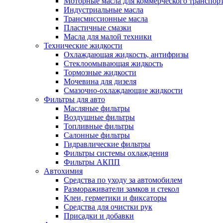
Моторные масла для коммерческого транспор
Индустриальные масла
Трансмиссионные масла
Пластичные смазки
Масла для малой техники
Технические жидкости
Охлаждающая жидкость, антифризы
Стеклоомывающая жидкость
Тормозные жидкости
Мочевина для дизеля
Смазочно-охлаждающие жидкости
Фильтры для авто
Масляные фильтры
Воздушные фильтры
Топливные фильтры
Салонные фильтры
Гидравлические фильтры
Фильтры системы охлаждения
Фильтры АКПП
Автохимия
Средства по уходу за автомобилем
Размораживатели замков и стекол
Клеи, герметики и фиксаторы
Средства для очистки рук
Присадки и добавки