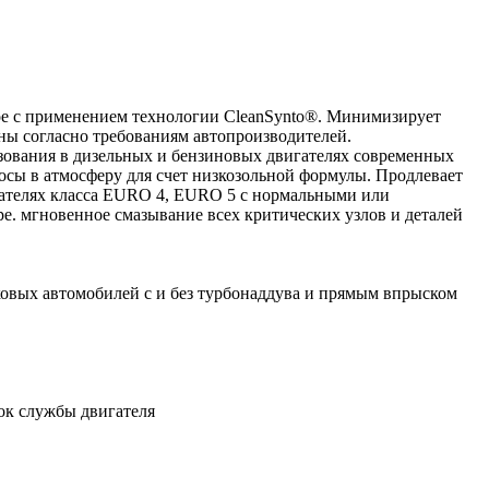
ое с применением технологии CleanSynto®. Минимизирует
ены согласно требованиям автопроизводителей.
ьзования в дизельных и бензиновых двигателях современных
осы в атмосферу для счет низкозольной формулы. Продлевает
гателях класса EURO 4, EURO 5 с нормальными или
ре. мгновенное смазывание всех критических узлов и деталей
овых автомобилей с и без турбонаддува и прямым впрыском
рок службы двигателя