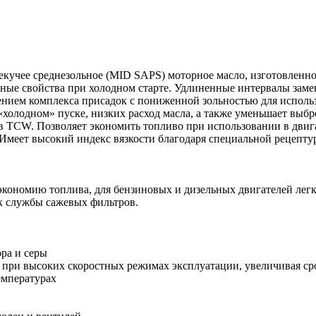
кучее среднезольное (MID SAPS) моторное масло, изготовленн
асные свойства при холодном старте. Удлиненные интервалы зам
влением комплекса присадок с пониженной зольностью для испол
холодном» пуске, низких расход масла, а также уменьшает выбр
в TCW. Позволяет экономить топливо при использовании в дви
 Имеет высокий индекс вязкости благодаря специальной рецепту
ономию топлива, для бензиновых и дизельных двигателей легк
к службы сажевых фильтров.
ра и серы
же при высоких скоростных режимах эксплуатации, увеличивая с
емпературах