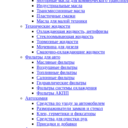
Моторные масла для коммерческого транспор
Индустриальные масла
Трансмиссионные масла
Пластичные смазки
Масла для малой техники
Технические жидкости
Охлаждающая жидкость, антифризы
Стеклоомывающая жидкость
Тормозные жидкости
Мочевина для дизеля
Смазочно-охлаждающие жидкости
Фильтры для авто
Масляные фильтры
Воздушные фильтры
Топливные фильтры
Салонные фильтры
Гидравлические фильтры
Фильтры системы охлаждения
Фильтры АКПП
Автохимия
Средства по уходу за автомобилем
Размораживатели замков и стекол
Клеи, герметики и фиксаторы
Средства для очистки рук
Присадки и добавки