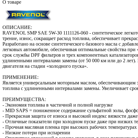
О товаре
ОПИСАНИЕ:
RAVENOL SMP SAE 5W-30 1111126-060 - синтетическое легкоте
трение, износ, сокращает расход топлива, обеспечивает прекр
Разработано на основе синтетического базового масла с доба
легковых автомобиле, обеспечивая оптимальные свойства при «
срок службы DPF фильтров и трех компонентных катализаторо
удлиненными интервалами замены (от 50 000 км или до 2 лет).
двигателя на стадии «холодного пуска».
ПРИМЕНЕНИЕ:
Является универсальным моторным маслом, обеспечивающим эк
топлива с удлиненными интервалами замены. Увеличивает сро
ПРЕИМУЩЕСТВА:
- Экономия топлива в частичной и полной нагрузке
- MID SAPS = пониженное содержание сульфатной золы, фосфо
- Прекрасная защита от износа и высокий индекс вязкости да
- Отличные показатели при холодном пуске даже при низких т
- Прочная масляная пленка при высоких рабочих температурах
- Низкие потери при испарении