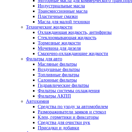
Моторные масла для коммерческого транспор
Индустриальные масла
Трансмиссионные масла
Пластичные смазки
Масла для малой техники
Технические жидкости
Охлаждающая жидкость, антифризы
Стеклоомывающая жидкость
Тормозные жидкости
Мочевина для дизеля
Смазочно-охлаждающие жидкости
Фильтры для авто
Масляные фильтры
Воздушные фильтры
Топливные фильтры
Салонные фильтры
Гидравлические фильтры
Фильтры системы охлаждения
Фильтры АКПП
Автохимия
Средства по уходу за автомобилем
Размораживатели замков и стекол
Клеи, герметики и фиксаторы
Средства для очистки рук
Присадки и добавки