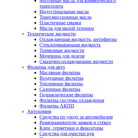
Моторные масла для коммерческого
транспорта
Индустриальные масла
Трансмиссионные масла
Пластичные смазки
Масла для малой техники
Технические жидкости
Охлаждающая жидкость, антифризы
Стеклоомывающая жидкость
Тормозные жидкости
Мочевина для дизеля
Смазочно-охлаждающие жидкости
Фильтры для авто
Масляные фильтры
Воздушные фильтры
Топливные фильтры
Салонные фильтры
Гидравлические фильтры
Фильтры системы охлаждения
Фильтры АКПП
Автохимия
Средства по уходу за автомобилем
Размораживатели замков и стекол
Клеи, герметики и фиксаторы
Средства для очистки рук