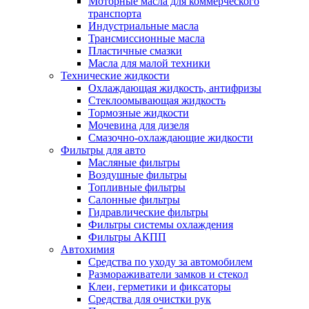
Моторные масла для коммерческого
транспорта
Индустриальные масла
Трансмиссионные масла
Пластичные смазки
Масла для малой техники
Технические жидкости
Охлаждающая жидкость, антифризы
Стеклоомывающая жидкость
Тормозные жидкости
Мочевина для дизеля
Смазочно-охлаждающие жидкости
Фильтры для авто
Масляные фильтры
Воздушные фильтры
Топливные фильтры
Салонные фильтры
Гидравлические фильтры
Фильтры системы охлаждения
Фильтры АКПП
Автохимия
Средства по уходу за автомобилем
Размораживатели замков и стекол
Клеи, герметики и фиксаторы
Средства для очистки рук