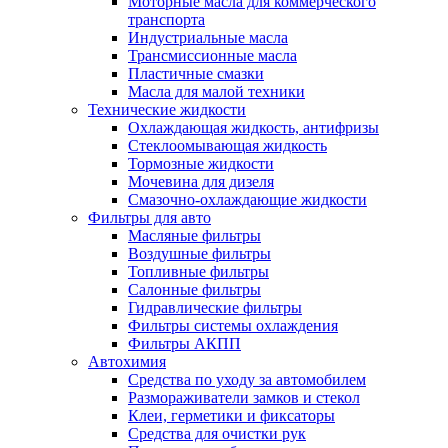
Моторные масла для коммерческого
транспорта
Индустриальные масла
Трансмиссионные масла
Пластичные смазки
Масла для малой техники
Технические жидкости
Охлаждающая жидкость, антифризы
Стеклоомывающая жидкость
Тормозные жидкости
Мочевина для дизеля
Смазочно-охлаждающие жидкости
Фильтры для авто
Масляные фильтры
Воздушные фильтры
Топливные фильтры
Салонные фильтры
Гидравлические фильтры
Фильтры системы охлаждения
Фильтры АКПП
Автохимия
Средства по уходу за автомобилем
Размораживатели замков и стекол
Клеи, герметики и фиксаторы
Средства для очистки рук