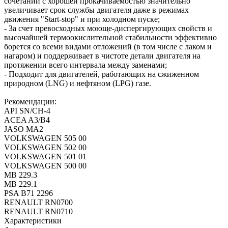
сочетании с хорошей прокачиваемостью значительно
увеличивает срок службы двигателя даже в режимах
движения "Start-stop" и при холодном пуске;
- За счет превосходных моюще-диспергирующих свойств и
высочайшей термоокислительной стабильности эффективно
борется со всеми видами отложений (в том числе с лаком и
нагаром) и поддерживает в чистоте детали двигателя на
протяжении всего интервала между заменами;
- Подходит для двигателей, работающих на сжиженном
природном (LNG) и нефтяном (LPG) газе.
Рекомендации:
API SN/CH-4
ACEA A3/B4
JASO MA2
VOLKSWAGEN 505 00
VOLKSWAGEN 502 00
VOLKSWAGEN 501 01
VOLKSWAGEN 500 00
MB 229.3
MB 229.1
PSA B71 2296
RENAULT RN0700
RENAULT RN0710
Характеристики