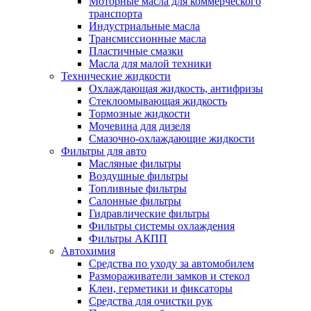
Моторные масла для коммерческого
транспорта
Индустриальные масла
Трансмиссионные масла
Пластичные смазки
Масла для малой техники
Технические жидкости
Охлаждающая жидкость, антифризы
Стеклоомывающая жидкость
Тормозные жидкости
Мочевина для дизеля
Смазочно-охлаждающие жидкости
Фильтры для авто
Масляные фильтры
Воздушные фильтры
Топливные фильтры
Салонные фильтры
Гидравлические фильтры
Фильтры системы охлаждения
Фильтры АКПП
Автохимия
Средства по уходу за автомобилем
Размораживатели замков и стекол
Клеи, герметики и фиксаторы
Средства для очистки рук