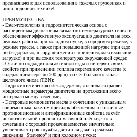
предназначено для использования в тяжелых грузовиках и
иной подобной технике!
ПРЕИМУЩЕСТВА:
- Ester-технология и гидросинтетическая основа с
расширенным диапазоном вязкостно-температурных свойств
обеспечивает эффективную эксплуатацию двигателя на всех
режимах работы: при холодном пуске, в городском режиме, в
режиме трассы, а также при повышенной нагрузке (при езде
по бездорожью, в гору, движении с прицепом, максимальной
загрузке) и при высоких температурах окружающей среды:
- Отлично подходит для активной езды и не теряет своих
свойств при применении топлива переменного качества (с
содержанием серы до 500 ppm) за счёт большого запаса
щелочного числа (TBN);
- Гидросинтетическая ester-содержащая основа сохраняет
мощностные параметры двигателя на протяжении всего
интервала между заменами;
- Эстеровые компоненты масла в сочетании с уникальным
современным пакетом присадок обеспечивают отличные
противоизносные и антифрикционные свойства за счёт
исключительной прочности масляной плёнки, что в
сочетании с хорошей прокачиваемостью значительно
увеличивает срок службы двигателя даже в режимах
движения "Start-stop" и при холодном пуске;