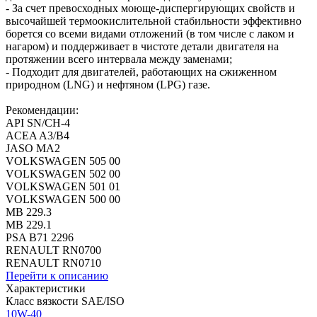
- За счет превосходных моюще-диспергирующих свойств и
высочайшей термоокислительной стабильности эффективно
борется со всеми видами отложений (в том числе с лаком и
нагаром) и поддерживает в чистоте детали двигателя на
протяжении всего интервала между заменами;
- Подходит для двигателей, работающих на сжиженном
природном (LNG) и нефтяном (LPG) газе.
Рекомендации:
API SN/CH-4
ACEA A3/B4
JASO MA2
VOLKSWAGEN 505 00
VOLKSWAGEN 502 00
VOLKSWAGEN 501 01
VOLKSWAGEN 500 00
MB 229.3
MB 229.1
PSA B71 2296
RENAULT RN0700
RENAULT RN0710
Перейти к описанию
Характеристики
Класс вязкости SAE/ISO
10W-40