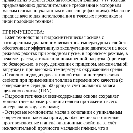
предъявляющих дополнительные требования к моторным
маслам (согласно указанным выше спецификациям). Масло не
предназначено для использования в тяжелых грузовиках и
иной подобной технике!
ПРЕИМУЩЕСТВА:
- Ester-технология и гидросинтетическая основа с
расширенным диапазоном вязкостно-температурных свойств
обеспечивает эффективную эксплуатацию двигателя на всех
режимах работы: при холодном пуске, в городском режиме, в
режиме трассы, а также при повышенной нагрузке (при езде
по бездорожью, в гору, движении с прицепом, максимальной
загрузке) и при высоких температурах окружающей среды:
- Отлично подходит для активной езды и не теряет своих
свойств при применении топлива переменного качества (с
содержанием серы до 500 ppm) за счёт большого запаса
щелочного числа (TBN);
- Гидросинтетическая ester-содержащая основа сохраняет
мощностные параметры двигателя на протяжении всего
интервала между заменами;
- Эстеровые компоненты масла в сочетании с уникальным
современным пакетом присадок обеспечивают отличные
противоизносные и антифрикционные свойства за счёт
исключительной прочности масляной плёнки, что в