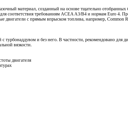
зочный материал, созданный на основе тщательно отобранных б
для соответствия требованиям ACEA A3/B4 и нормам Euro 4. Пр
ные двигатели с прямым впрыском топлива, например, Common R
 с турбонаддувом и без него. В частности, рекомендовано для 
альной вязкости.
стоты двигателя
атурах