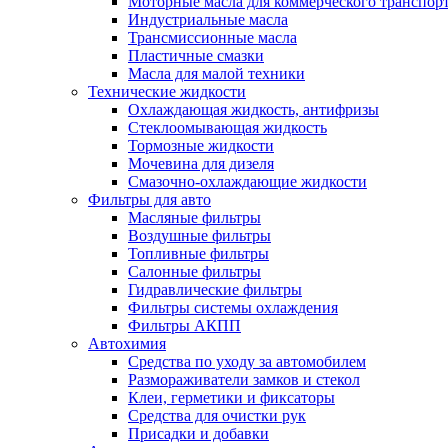
Моторные масла для коммерческого транспор
Индустриальные масла
Трансмиссионные масла
Пластичные смазки
Масла для малой техники
Технические жидкости
Охлаждающая жидкость, антифризы
Стеклоомывающая жидкость
Тормозные жидкости
Мочевина для дизеля
Смазочно-охлаждающие жидкости
Фильтры для авто
Масляные фильтры
Воздушные фильтры
Топливные фильтры
Салонные фильтры
Гидравлические фильтры
Фильтры системы охлаждения
Фильтры АКПП
Автохимия
Средства по уходу за автомобилем
Размораживатели замков и стекол
Клеи, герметики и фиксаторы
Средства для очистки рук
Присадки и добавки