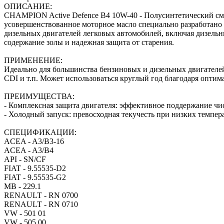
ОПИСАНИЕ:
CHAMPION Active Defence B4 10W-40 - Полусинтетический сма
усовершенствованное моторное масло специально разработано 
дизельных двигателей легковых автомобилей, включая дизель
содержание золы и надежная защита от старения.
ПРИМЕНЕНИЕ:
Идеально для большинства бензиновых и дизельных двигателей
CDI и т.п. Может использоваться круглый год благодаря оптим
ПРЕИМУЩЕСТВА:
- Комплексная защита двигателя: эффективное поддержание чи
- Холодный запуск: превосходная текучесть при низких темпер
СПЕЦИФИКАЦИИ:
ACEA - A3/B3-16
ACEA - A3/B4
API - SN/CF
FIAT - 9.55535-D2
FIAT - 9.55535-G2
MB - 229.1
RENAULT - RN 0700
RENAULT - RN 0710
VW - 501 01
VW - 505 00