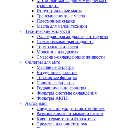
Моторные масла для коммерческого
транспорта
Индустриальные масла
Трансмиссионные масла
Пластичные смазки
Масла для малой техники
Технические жидкости
Охлаждающая жидкость, антифризы
Стеклоомывающая жидкость
Тормозные жидкости
Мочевина для дизеля
Смазочно-охлаждающие жидкости
Фильтры для авто
Масляные фильтры
Воздушные фильтры
Топливные фильтры
Салонные фильтры
Гидравлические фильтры
Фильтры системы охлаждения
Фильтры АКПП
Автохимия
Средства по уходу за автомобилем
Размораживатели замков и стекол
Клеи, герметики и фиксаторы
Средства для очистки рук