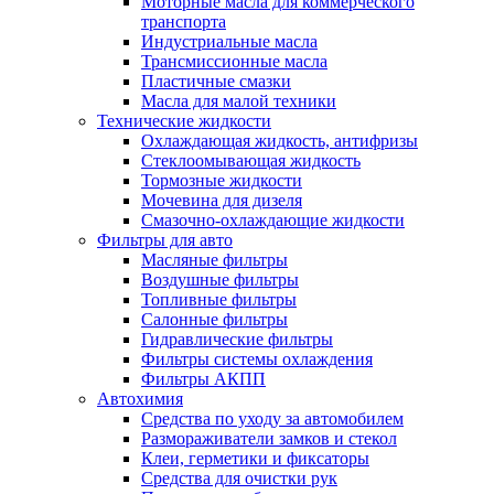
Моторные масла для коммерческого
транспорта
Индустриальные масла
Трансмиссионные масла
Пластичные смазки
Масла для малой техники
Технические жидкости
Охлаждающая жидкость, антифризы
Стеклоомывающая жидкость
Тормозные жидкости
Мочевина для дизеля
Смазочно-охлаждающие жидкости
Фильтры для авто
Масляные фильтры
Воздушные фильтры
Топливные фильтры
Салонные фильтры
Гидравлические фильтры
Фильтры системы охлаждения
Фильтры АКПП
Автохимия
Средства по уходу за автомобилем
Размораживатели замков и стекол
Клеи, герметики и фиксаторы
Средства для очистки рук