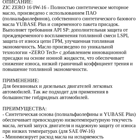
ОПИСАНИЕ:
ZIC ZERO 16 0W-16 - Полностью синтетическое моторное
масло, произведено с использованием ПАО
(полиальфаолефинов), собственного синтетического базового
масла YUBASE Plus и современного пакета присадок.
Выполняет требования API SP: дополнительная защита от
преждевременного воспламенения топливной смеси LSPI,
защита от износа цепи ГРМ, улучшенная топливная
экономичность. Масло произведено по уникальной
технологии «ZERO Tech» с добавлением инновационной
присадки на основе ионной жидкости, что обеспечивает
снижение износа, низкий граничный коэффициент трения и
повышение топливной экономичности.
ПРИМЕНЕНИЕ:
Для бензиновых и дизельных двигателей легковых
автомобилей. Так же подходит для применения в
большинстве гибдридных автомобилей.
ПРЕИМУЩЕСТВА:
- Синтетическая основа (полиальфаолефины и YUBASE Plus)
обеспечивает превосходную низкотемпературную текучесть
масла, легкий запуск двигателя и надежную защиту от износа
при низких температурах (для SAE 0W-16)
- Минимизирует расход масла на испаряемость